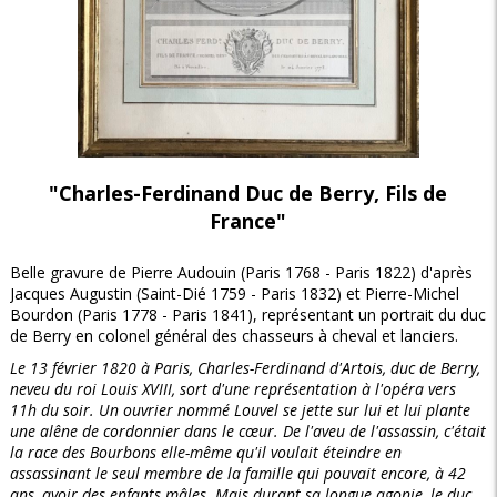
"Charles-Ferdinand Duc de Berry, Fils de
France"
Belle gravure de Pierre Audouin (Paris 1768 - Paris 1822) d'après
Jacques Augustin (Saint-Dié 1759 - Paris 1832) et Pierre-Michel
Bourdon (Paris 1778 - Paris 1841), représentant un portrait du duc
de Berry en colonel général des chasseurs à cheval et lanciers.
Le 13 février 1820 à Paris, Charles-Ferdinand d'Artois, duc de Berry,
neveu du roi Louis XVIII, sort d'une représentation à l'opéra vers
11h du soir. Un ouvrier nommé Louvel se jette sur lui et lui plante
une alêne de cordonnier dans le cœur. De l'aveu de l'assassin, c'était
la race des Bourbons elle-même qu'il voulait éteindre en
assassinant le seul membre de la famille qui pouvait encore, à 42
ans, avoir des enfants mâles. Mais durant sa longue agonie, le duc